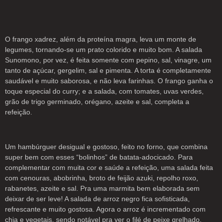
O frango xadrez, além da proteína magra, leva um monte de
legumes, tornando-se um prato colorido e muito bom. A salada
Sunomono, por vez, é feita somente com pepino, sal, vinagre, um
tanto de açúcar, gergelim, sal e pimenta. A torta é completamente
saudável e muito saborosa, e não leva farinhas. O frango ganha o
toque especial do curry; e a salada, com tomates, uvas verdes,
grão de trigo germinado, orégano, azeite e sal, completa a
refeição.
Um hambúrguer desigual e gostoso, feito no forno, que combina
super bem com esses “bolinhos” de batata-adocicado. Para
complementar com muita cor e saúde a refeição, uma salada feita
com cenouras, abobrinha, broto de feijão azuki, repolho roxo,
rabanetes, azeite e sal. Pra uma marmita bem elaborada sem
deixar de ser leve! A salada de arroz negro fica sofisticada,
refrescante e muito gostosa. Agora o arroz é incrementado com
chia e vegetais, sendo notável pra ver o filé de peixe grelhado.