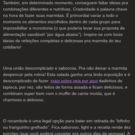
Também, em determinado momento, conseguem faltar ideias pra
combinações diferentes e nutritivas. Criatividade é palavra chave
na hora de fazer suas marmitas. É primordial variar a todo o
momento os alimentos escolhidos dentro de cada grupo para
impossibilitar a monotonia (o que poderia levar sua proposta de
alimentação saudável “por água abaixo”). Inspire-se com boas
ideias de refeições completas e deliciosas pra marmita do teu
cotidiano!
Uma união descomplicado e saborosa. Pra não deixar a marmita
despencar pela rotina! Esta salada ganha uma linda exposição e é
descomplicado de fazer.
mais sobre veja por aqui
dadinhos de
tapioca, por vez, são feitos de forma assada e ficam deliciosos, e
combinam super bem com o muffin de carne moída, que é
charmoso e delicioso.
O rocambole é uma legal opção para bater em retirada do “bifinho
ou franguinho grelhado”. Fica saboroso, light e a receita rende dez
porções (que você poderá congelar pra outros dias da semana). A