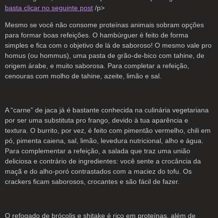
basta clicar no seguinte post
/p>
Mesmo se você não consome proteínas animais sobram opções
para formar boas refeições. O hambúrguer é feito de forma
simples e fica com o objetivo de lá de saboroso! O mesmo vale pro
homus (ou hommus), uma pasta de grão-de-bico com tahine, de
origem árabe, e muito saborosa. Para completar a refeição,
cenouras com molho de tahine, azeite, limão e sal.
A “carne” de jaca já é bastante conhecida na culinária vegetariana
por ser uma substituta pro frango, devido à tua aparência e
textura. O burrito, por vez, é feito com pimentão vermelho, chili em
pó, pimenta caiena, sal, limão, levedura nutricional, alho e água.
Para complementar a refeição, a salada que traz uma união
deliciosa e contrário de ingredientes: você sente a crocância da
maçã e do alho-poró contrastados com a maciez do tofu. Os
crackers ficam saborosos, crocantes e são fácil de fazer.
O refogado de brócolis e shitake é rico em proteínas, além de