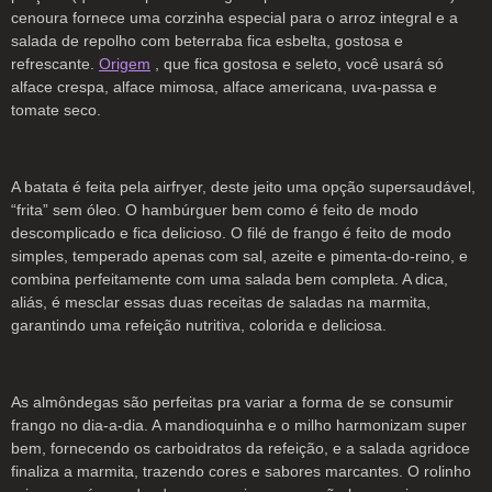
cenoura fornece uma corzinha especial para o arroz integral e a
salada de repolho com beterraba fica esbelta, gostosa e
refrescante.
Origem
, que fica gostosa e seleto, você usará só
alface crespa, alface mimosa, alface americana, uva-passa e
tomate seco.
A batata é feita pela airfryer, deste jeito uma opção supersaudável,
“frita” sem óleo. O hambúrguer bem como é feito de modo
descomplicado e fica delicioso. O filé de frango é feito de modo
simples, temperado apenas com sal, azeite e pimenta-do-reino, e
combina perfeitamente com uma salada bem completa. A dica,
aliás, é mesclar essas duas receitas de saladas na marmita,
garantindo uma refeição nutritiva, colorida e deliciosa.
As almôndegas são perfeitas pra variar a forma de se consumir
frango no dia-a-dia. A mandioquinha e o milho harmonizam super
bem, fornecendo os carboidratos da refeição, e a salada agridoce
finaliza a marmita, trazendo cores e sabores marcantes. O rolinho