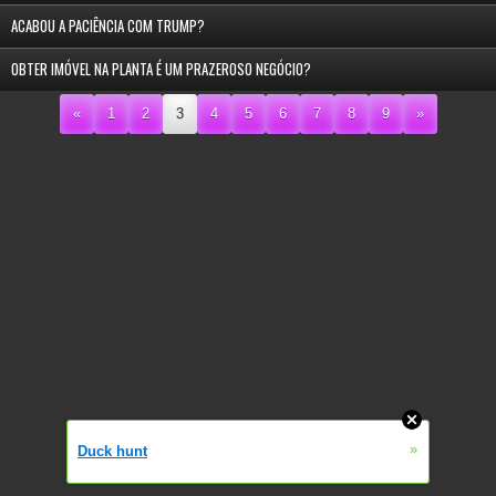
ACABOU A PACIÊNCIA COM TRUMP?
OBTER IMÓVEL NA PLANTA É UM PRAZEROSO NEGÓCIO?
«
1
2
3
4
5
6
7
8
9
»
»
Duck hunt